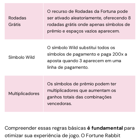
O recurso de Rodadas da Fortuna pode
Rodadas
ser ativado aleatoriamente, oferecendo 8
Grátis
rodadas grátis onde apenas símbolos de
prêmio e espaços vazios aparecem.
O símbolo Wild substitui todos os
símbolos de pagamento e paga 200x a
Símbolo Wild
aposta quando 3 aparecem em uma
linha de pagamento.
Os símbolos de prêmio podem ter
multiplicadores que aumentam os
Multiplicadores
ganhos totais das combinações
vencedoras.
Compreender essas regras básicas
é fundamental
para
otimizar sua experiência de jogo. O Fortune Rabbit