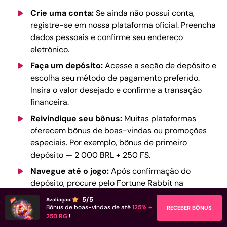
Crie uma conta:
Se ainda não possui conta,
registre-se em nossa plataforma oficial. Preencha
dados pessoais e confirme seu endereço
eletrônico.
Faça um depósito:
Acesse a seção de depósito e
escolha seu método de pagamento preferido.
Insira o valor desejado e confirme a transação
financeira.
Reivindique seu bônus:
Muitas plataformas
oferecem bônus de boas-vindas ou promoções
especiais. Por exemplo, bônus de primeiro
depósito — 2 000 BRL + 250 FS.
Navegue até o jogo:
Após confirmação do
depósito, procure pelo Fortune Rabbit na
biblioteca disponível. Clique para começar sua
5
/5
Avaliação:
experiência de jogo.
Bônus de boas-vindas de até
125% +
RECEBER BÔNUS
250 RG
!
Defina sua aposta:
Antes de girar os rolos, ajuste