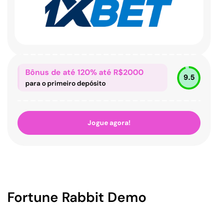
Bônus de até 120% até R$2000
9.5
para o primeiro depósito
Jogue agora!
Fortune Rabbit Demo