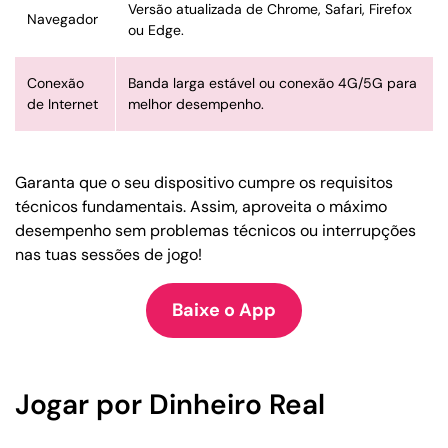
Versão atualizada de Chrome, Safari, Firefox
Navegador
ou Edge.
Conexão
Banda larga estável ou conexão 4G/5G para
de Internet
melhor desempenho.
Garanta que o seu dispositivo cumpre os requisitos
técnicos fundamentais. Assim, aproveita o máximo
desempenho sem problemas técnicos ou interrupções
nas tuas sessões de jogo!
Baixe o App
Jogar por Dinheiro Real