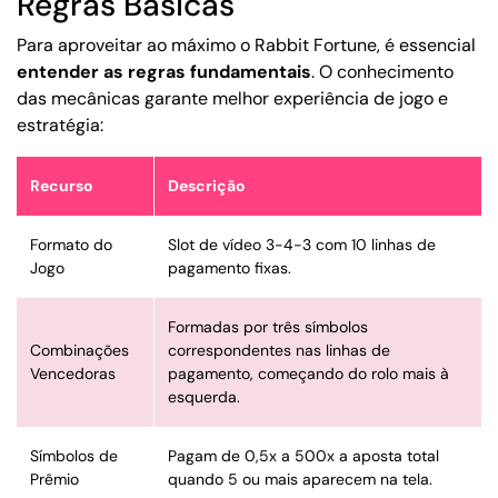
Regras Básicas
Para aproveitar ao máximo o Rabbit Fortune, é essencial
entender as regras fundamentais
. O conhecimento
das mecânicas garante melhor experiência de jogo e
estratégia:
Recurso
Descrição
Formato do
Slot de vídeo 3-4-3 com 10 linhas de
Jogo
pagamento fixas.
Formadas por três símbolos
Combinações
correspondentes nas linhas de
Vencedoras
pagamento, começando do rolo mais à
esquerda.
Símbolos de
Pagam de 0,5x a 500x a aposta total
Prêmio
quando 5 ou mais aparecem na tela.