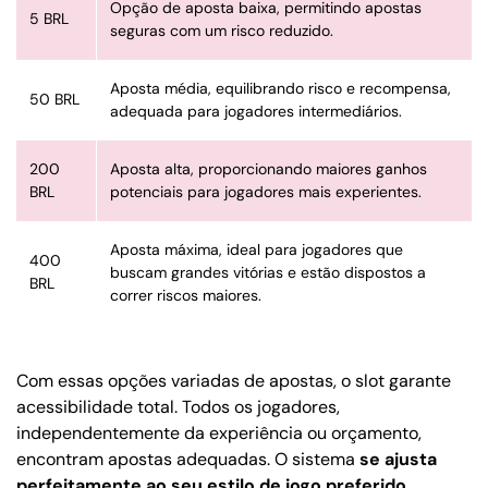
Opção de aposta baixa, permitindo apostas
5 BRL
seguras com um risco reduzido.
Aposta média, equilibrando risco e recompensa,
50 BRL
adequada para jogadores intermediários.
200
Aposta alta, proporcionando maiores ganhos
BRL
potenciais para jogadores mais experientes.
Aposta máxima, ideal para jogadores que
400
buscam grandes vitórias e estão dispostos a
BRL
correr riscos maiores.
Com essas opções variadas de apostas, o slot garante
acessibilidade total. Todos os jogadores,
independentemente da experiência ou orçamento,
encontram apostas adequadas. O sistema
se ajusta
perfeitamente ao seu estilo de jogo preferido
.