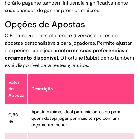
horário pagante também influencia significativamente
suas chances de ganhar prêmios maiores.
Opções de Apostas
O Fortune Rabbit slot oferece diversas opções de
apostas personalizáveis para jogadores. Permite ajustar
a experiência de jogo
conforme suas preferências e
orçamento disponível
. O Fortune Rabbit demo também
está disponível para testes gratuitos.
Valor
da
Descrição
Aposta
Aposta mínima, ideal para iniciantes ou para
0,50
quem deseja jogar por mais tempo com um
BRL
orçamento menor.