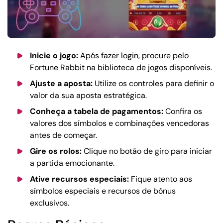
Inicie o jogo:
Após fazer login, procure pelo
Fortune Rabbit na biblioteca de jogos disponíveis.
Ajuste a aposta:
Utilize os controles para definir o
valor da sua aposta estratégica.
Conheça a tabela de pagamentos:
Confira os
valores dos símbolos e combinações vencedoras
antes de começar.
Gire os rolos:
Clique no botão de giro para iniciar
a partida emocionante.
Ative recursos especiais:
Fique atento aos
símbolos especiais e recursos de bônus
exclusivos.