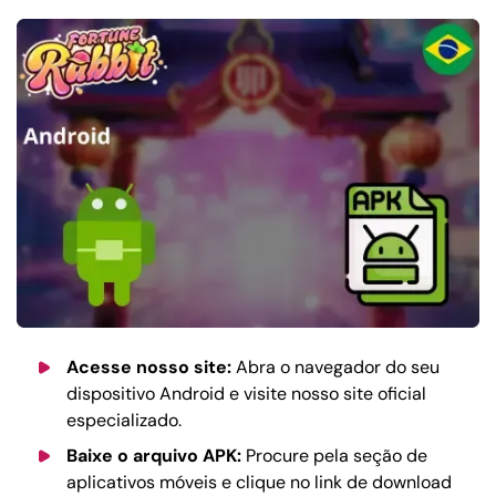
Acesse nosso site:
Abra o navegador do seu
dispositivo Android e visite nosso site oficial
especializado.
Baixe o arquivo APK:
Procure pela seção de
aplicativos móveis e clique no link de download