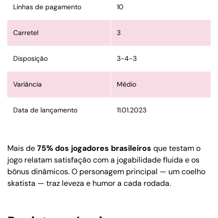
Linhas de pagamento
10
Carretel
3
Disposição
3-4-3
Variância
Médio
Data de lançamento
11.01.2023
Mais de
75% dos jogadores brasileiros
que testam o
jogo relatam satisfação com a jogabilidade fluida e os
bônus dinâmicos. O personagem principal — um coelho
skatista — traz leveza e humor a cada rodada.