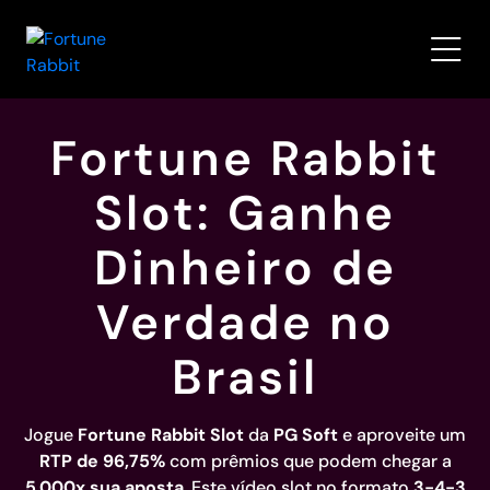
Fortune Rabbit
Slot: Ganhe
Dinheiro de
Verdade no
Brasil
Jogue
Fortune Rabbit Slot
da
PG Soft
e aproveite um
RTP de 96,75%
com prêmios que podem chegar a
5.000x sua aposta
. Este vídeo slot no formato
3-4-3