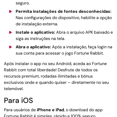
seguro.
Permita instalações de fontes desconhecidas:
Nas configurações do dispositivo, habilite a opção
de instalação externa.
Instale o aplicativo:
Abra o arquivo APK baixado e
siga as instruções na tela.
Abra o aplicativo:
Após a instalação, faça login na
sua conta para acessar o jogo Fortune Rabbit.
Após instalar o app no seu Android, aceda ao Fortune
Rabbit com total liberdade! Desfrute de todos os
recursos premium, rodadas ilimitadas e bónus
exclusivos onde e quando quiser – diretamente no seu
telemóvel.
Para iOS
Para usuários de
iPhone e iPad
, o download do app
Fortune Rabbit é simples, rápido e 100% seguro.