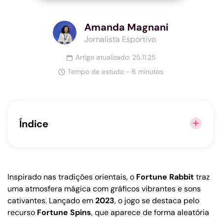
Amanda Magnani
Jornalista Esportivo
Artigo atualizado: 25.11.25
Tempo de estudo - 6 minutos
Índice
Melhores Cassinos que Oferecem
Fortune Rabbit
Fortune Rabbit Demo
Inspirado nas tradições orientais, o
Fortune Rabbit
traz
uma atmosfera mágica com gráficos vibrantes e sons
Introdução ao Fortune Rabbit Slot
cativantes. Lançado em
2023
, o jogo se destaca pelo
Registro e Login
recurso
Fortune Spins
, que aparece de forma aleatória